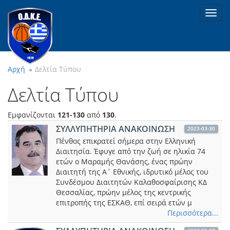
Toggl
navig
Αρχή
Δελτία Τύπου
Δελτία Τύπου
Εμφανίζονται
121-130
από
130
.
ΣΥΛΛΥΠΗΤΗΡΙΑ ΑΝΑΚΟΙΝΩΣΗ
2023-03-30
Πένθος επικρατεί σήμερα στην Ελληνική
Διαιτησία. Έφυγε από την ζωή σε ηλικία 74
ετών ο Μαραμής Θανάσης, ένας πρώην
Διαιτητή της Α΄ Εθνικής, ιδρυτικό μέλος του
Συνδέσμου Διαιτητών Καλαθοσφαίρισης ΚΔ
Θεσσαλίας, πρώην μέλος της κεντρικής
επιτροπής της ΕΣΚΑΘ, επί σειρά ετών μ
Περισσότερα...