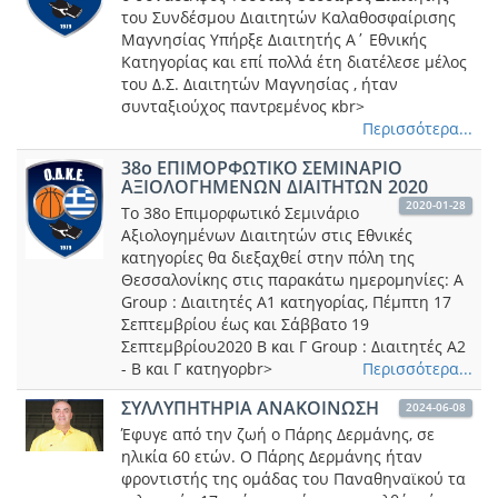
του Συνδέσμου Διαιτητών Καλαθοσφαίρισης
Μαγνησίας Υπήρξε Διαιτητής Α΄ Εθνικής
Κατηγορίας και επί πολλά έτη διατέλεσε μέλος
του Δ.Σ. Διαιτητών Μαγνησίας , ήταν
συνταξιούχος παντρεμένος κbr>
Περισσότερα...
38ο ΕΠΙΜΟΡΦΩΤΙΚΟ ΣΕΜΙΝΑΡΙΟ
ΑΞΙΟΛΟΓΗΜΕΝΩΝ ΔΙΑΙΤΗΤΩΝ 2020
2020-01-28
Tο 38ο Επιμορφωτικό Σεμινάριο
Αξιολογημένων Διαιτητών στις Εθνικές
κατηγορίες θα διεξαχθεί στην πόλη της
Θεσσαλονίκης στις παρακάτω ημερομηνίες: A
Group : Διαιτητές Α1 κατηγορίας, Πέμπτη 17
Σεπτεμβρίου έως και Σάββατο 19
Σεπτεμβρίου2020 B και Γ Group : Διαιτητές Α2
- Β και Γ κατηγορbr>
Περισσότερα...
ΣΥΛΛΥΠΗΤΗΡΙΑ ΑΝΑΚΟΙΝΩΣΗ
2024-06-08
Έφυγε από την ζωή ο Πάρης Δερμάνης, σε
ηλικία 60 ετών. Ο Πάρης Δερμάνης ήταν
φροντιστής της ομάδας του Παναθηναϊκού τα