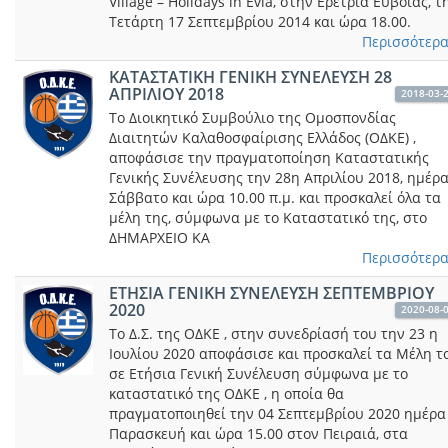
Village – Holidays in Evia, στην Ερέτρια Ευβοίας, τ
Τετάρτη 17 Σεπτεμβρίου 2014 και ώρα 18.00.
Περισσότερα.
ΚΑΤΑΣΤΑΤΙΚΗ ΓΕΝΙΚΗ ΣΥΝΕΛΕΥΣΗ 28
ΑΠΡΙΛΙΟΥ 2018
2018-03-
Το Διοικητικό Συμβούλιο της Ομοσπονδίας
Διαιτητών Καλαθοσφαίρισης Ελλάδος (ΟΔΚΕ) ,
αποφάσισε την πραγματοποίηση Καταστατικής
Γενικής Συνέλευσης την 28η Απριλίου 2018, ημέρ
Σάββατο και ώρα 10.00 π.μ. και προσκαλεί όλα τα
μέλη της, σύμφωνα με το Καταστατικό της, στο
ΔΗΜΑΡΧΕΙΟ ΚΑ
Περισσότερα.
ΕΤΗΣΙΑ ΓΕΝΙΚΗ ΣΥΝΕΛΕΥΣΗ ΣΕΠΤΕΜΒΡΙΟΥ
2020
2020-08-
Το Δ.Σ. της ΟΔΚΕ , στην συνεδρίασή του την 23 η
Ιουλίου 2020 αποφάσισε και προσκαλεί τα Mέλη τ
σε Ετήσια Γενική Συνέλευση σύμφωνα με το
καταστατικό της ΟΔΚΕ , η οποία θα
πραγματοποιηθεί την 04 Σεπτεμβρίου 2020 ημέρα
Παρασκευή και ώρα 15.00 στον Πειραιά, στα