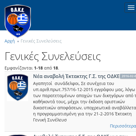
To
na
Αρχή
Γενικές Συνελεύσεις
Γενικές Συνελεύσεις
Εμφανίζονται
1-18
από
18
.
Νέα αναβολή Έκτακτης Γ.Σ. της ΟΔΚΕ
2016-02-
Αγαπητοί συνάδελφοι, Σε συνέχεια του
υπ.αριθ.πρωτ.757/16-12-2015 εγγράφου μας, λόγω
των παρατεταμένων αποχών των δικηγόρων από 
καθήκοντά τους, μέχρι την έκδοση οριστικών
δικαστικών αποφάσεων, υποχρεωτικά αναβάλλετα
η προγραμματισμένη για την 21-2-2016 Έκτακτη
Γενική Συνέλευσ
Περισσότερα.