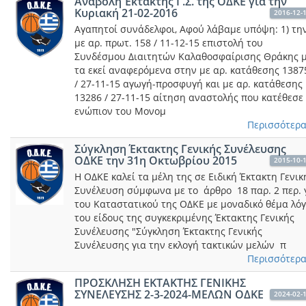
Αναβολή Έκτακτης Γ.Σ. της ΟΔΚΕ για την
Κυριακή 21-02-2016
2016-12-
Αγαπητοί συνάδελφοι, Αφού λάβαμε υπόψη: 1) τη
με αρ. πρωτ. 158 / 11-12-15 επιστολή του
Συνδέσμου Διαιτητών Καλαθοσφαίρισης Θράκης 
τα εκεί αναφερόμενα στην με αρ. κατάθεσης 1387
/ 27-11-15 αγωγή-προσφυγή και με αρ. κατάθεσης
13286 / 27-11-15 αίτηση αναστολής που κατέθεσε
ενώπιον του Μονομ
Περισσότερα.
Σύγκληση Έκτακτης Γενικής Συνέλευσης
ΟΔΚΕ την 31η Οκτωβρίου 2015
2015-10-
Η ΟΔΚΕ καλεί τα μέλη της σε Ειδική Έκτακτη Γενικ
Συνέλευση σύμφωνα με το άρθρο 18 παρ. 2 περ. 
του Καταστατικού της ΟΔΚΕ με μοναδικό θέμα λό
του είδους της συγκεκριμένης Έκτακτης Γενικής
Συνέλευσης "Σύγκληση Έκτακτης Γενικής
Συνέλευσης για την εκλογή τακτικών μελών π
Περισσότερα.
ΠΡΟΣΚΛΗΣΗ ΕΚΤΑΚΤΗΣ ΓΕΝΙΚΗΣ
ΣΥΝΕΛΕΥΣΗΣ 2-3-2024-ΜΕΛΩΝ ΟΔΚΕ
2024-02-