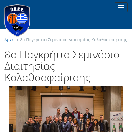
Toggl
navig
Αρχή
8ο Παγκρήτιο Σεμινάριο Διαιτησίας Καλαθοσφαίρισης
8ο Παγκρήτιο Σεμινάριο
Διαιτησίας
Καλαθοσφαίρισης