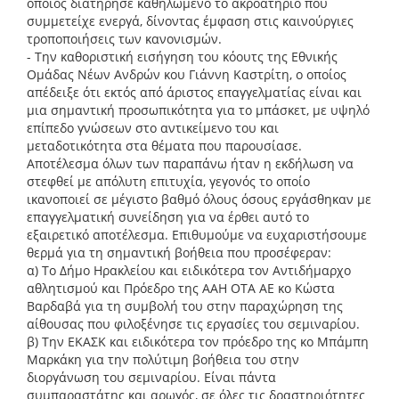
οποίος διατήρησε καθηλωμένο το ακροατήριο που
συμμετείχε ενεργά, δίνοντας έμφαση στις καινούργιες
τροποποιήσεις των κανονισμών.
- Την καθοριστική εισήγηση του κόουτς της Εθνικής
Ομάδας Νέων Ανδρών κου Γιάννη Καστρίτη, ο οποίος
απέδειξε ότι εκτός από άριστος επαγγελματίας είναι και
μια σημαντική προσωπικότητα για το μπάσκετ, με υψηλό
επίπεδο γνώσεων στο αντικείμενο του και
μεταδοτικότητα στα θέματα που παρουσίασε.
Αποτέλεσμα όλων των παραπάνω ήταν η εκδήλωση να
στεφθεί με απόλυτη επιτυχία, γεγονός το οποίο
ικανοποιεί σε μέγιστο βαθμό όλους όσους εργάσθηκαν με
επαγγελματική συνείδηση για να έρθει αυτό το
εξαιρετικό αποτέλεσμα. Επιθυμούμε να ευχαριστήσουμε
θερμά για τη σημαντική βοήθεια που προσέφεραν:
α) Το Δήμο Ηρακλείου και ειδικότερα τον Αντιδήμαρχο
αθλητισμού και Πρόεδρο της ΑΑΗ ΟΤΑ ΑΕ κο Κώστα
Βαρδαβά για τη συμβολή του στην παραχώρηση της
αίθουσας που φιλοξένησε τις εργασίες του σεμιναρίου.
β) Την ΕΚΑΣΚ και ειδικότερα τον πρόεδρο της κο Μπάμπη
Μαρκάκη για την πολύτιμη βοήθεια του στην
διοργάνωση του σεμιναρίου. Είναι πάντα
συμπαραστάτης και αρωγός, σε όλες τις δραστηριότητες