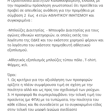
Η Ομοσπονδία Διαιτητών Καλαθοσφαίρισης Ελλάδος με
την παρακάτω πρόσκληση γνωστοποιεί ότι προτίθεται να
προβεί σε απευθείας ανάθεση για την προμήθεια με
σύμβαση 2 έως 4 ετών ΑΘΛΗΤΙΚΟΥ ΙΜΑΤΙΣΜΟΥ και
συγκεκριμένα :
-Μπλούζες Διαιτησίας - Μπουφάν Διαιτησίας για τους
αγώνες εθνικών κατηγοριών, οι οποίες εκτός του
λογότυπο της ΟΔΚΕ και του εκάστοτε χορηγού φέρουν και
το λογότυπο του εκάστοτε προμηθευτή αθλητικού
εξοπλισμού.
-Αθλητικός εξοπλισμός μπλούζες τύπου πόλο , Τ-shirt,
Φόρμες, κτλ.
Όροι:
1. Ως κριτήριο για την αξιολόγηση των προσφορών
ορίζετε η πλέον συμφέρουσα τιμή σε σχέση με την
ποιότητα αλλά και ως προς τον σχεδιασμό των ρούχων.
3. Η προσφορά θα συμπεριλαμβάνει την τελική τιμή του
προϊόντος (με ΦΠΑ) με τα τυπώματα, την ποιότητα του
κάθε είδους και θα συνοδεύετε με το συγκεκριμένο είδος
στην τελική του μορφή (χρώμα σχεδίαση)