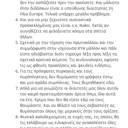
δεν την ασπάζεστε πριν την ακούσετε; Και μάλιστα
όταν διδάσκων είναι ο υπεύθυνος διαιτησίας τη
Fiba Europe. Τελικά υπάρχει μεγάλο πρόβλημα.
Και για να μην ξεχνιέστε ουσιαστικά
προσκεκλημένος μας είναι ο κ. Nakic. Εκτός αν
συνηθίζετε να φιλοξενείτε κόσμο στα σπίτια
άλλων.
Σχετικά με την τήρηση του πρωτοκόλλου και την
συμμόρφωση στην ισχύουσα ΚΥΑ μάλλον και πάλι
είστε αδιάβαστοι διότι τηρούμε λέξη προς λέξη τα
σχετικά κρατικά κείμενα. Τις κινδυνολογίες αφήστε
τις ως φθηνές προκλήσεις και ψευδείς ειδήσεις.
Για τις πρόσφατες πυρκαγιές και τους
πυρόπληκτους δεν θυμόμαστε να γράψατε έστω
και μια αράδα συμπόνιας. Τους θυμηθήκατε εδώ;
Απλά για να γνωρίζετε οι διαιτητές μας όλον αυτόν
τον καιρό προετοιμάστηκαν άρτια όπως όλα αυτά
τα έτη. Κρίμα που δεν θα είστε εδώ να τους
θαυμάσετε. Και αν θέλατε να τους σεβαστείτε ας
θυμόσασταν όλους όχι μερικούς όταν τους ορίζατε.
Φυσικά καλοδεχούμενες οι ευχές σας, τις οποίες θα
τις εκλάβουμε ως ειλικρινείς αν ανακαλέσετε όλες