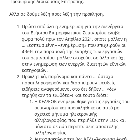
Προσωρινής Διοικούσας Επιτροπής.
Αλλά ας δούμε λέξη προς λέξη την πρόκληση.
Πρώτα από όλα η ενημέρωση για την διενέργεια
του Ετήσιου Επιμορφωτικού Σεμιναρίου έλαβε
χώρα πολύ πριν τον Απρίλιο 2021, οπότε μάλλον η
… «εσπευσμένη» «ενημέρωση» που επιχειρούν οι
4Refs την παραμονή της έναρξης των εργασιών
του σεμιναρίου, μάλλον στοχεύει σε άλλα και όχι
στην ενημέρωση των ενεργών διαιτητών εθνικών
κατηγοριών.
Προκλητικά, παράνομα και πάντα … άστοχα
παραπληροφορούν και διασπείρουν ψευδείς
ειδήσεις αναφερόμενοι στο ότι δήθεν … «δεν
τηρήθηκαν τα ειωθότα»! Και τούτο διότι:
Η ΚΕΔ/ΕΟΚ ενημερώθηκε για τις εργασίες του
σεμιναρίου και προσκλήθηκε σε αυτό με
σχετικό μήνυμα ηλεκτρονικής
αλληλογραφίας, που περιήλθε στην ΕΟΚ και
μάλιστα σε δύο περιπτώσεις αποστολής
αλληλογραφίας.
Αυτοαποκαλούνται (ως ΚΕΔ) «Άρχουσα Αρχή