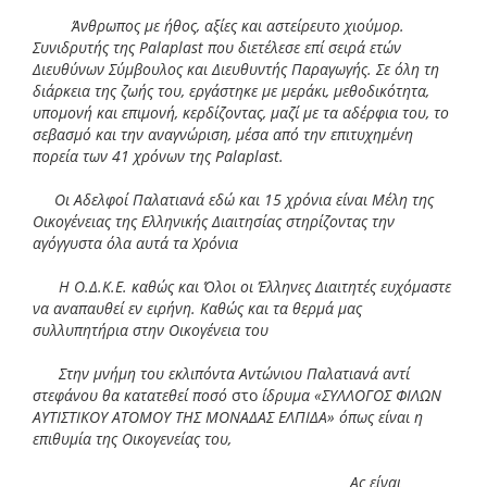
Άνθρωπος με ήθος, αξίες και αστείρευτο χιούμορ.
Συνιδρυτής της
Palaplast
που διετέλεσε επί σειρά ετών
Διευθύνων Σύμβουλος και Διευθυντής Παραγωγής. Σε όλη τη
διάρκεια της ζωής του, εργάστηκε με μεράκι, μεθοδικότητα,
υπομονή και επιμονή, κερδίζοντας, μαζί με τα αδέρφια του, το
σεβασμό και την αναγνώριση, μέσα από την επιτυχημένη
πορεία των 41 χρόνων της
Palaplast
.
Οι Αδελφοί Παλατιανά εδώ και 15 χρόνια είναι Μέλη της
Οικογένειας της Ελληνικής Διαιτησίας στηρίζοντας την
αγόγγυστα όλα αυτά τα Χρόνια
Η Ο.Δ.Κ.Ε. καθώς και Όλοι οι Έλληνες Διαιτητές ευχόμαστε
να αναπαυθεί εν ειρήνη. Καθώς και τα θερμά μας
συλλυπητήρια στην Οικογένεια του
Στην μνήμη του εκλιπόντα Αντώνιου Παλατιανά αντί
στεφάνου θα κατατεθεί ποσό
στο
ίδρυμα «ΣYΛΛOΓOΣ ΦIΛΩN
AYTIΣTIKOY ATOMOY THΣ MONAΔAΣ EΛΠIΔA» όπως είναι η
επιθυμία της Οικογενείας του,
Ας είναι