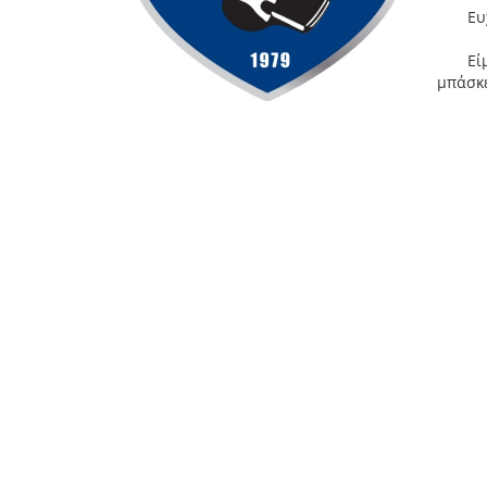
Ευχόμ
Είμαστ
μπάσκε