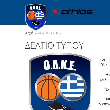
Αρχή
ΔΕΛΤΙΟ ΤΥΠΟΥ
ΔΕΛΤΙΟ ΤΥΠΟΥ
Η Διοί
εξής:
Η ποιό
ανεξαι
Έτσι ο
Άπαντε
δύσκολ