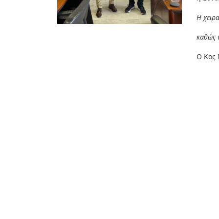
Η χειρα
καθώς υ
Ο Κος 