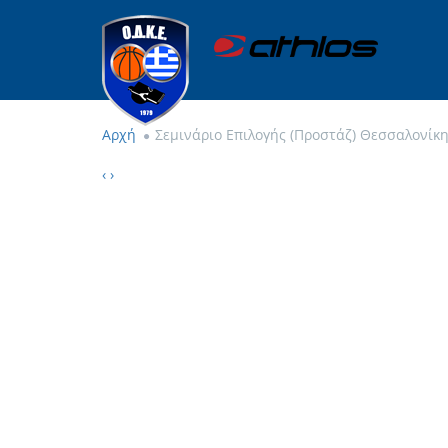
Αρχή
Σεμινάριο Επιλογής (Προστάζ) Θεσσαλονίκ
‹
›