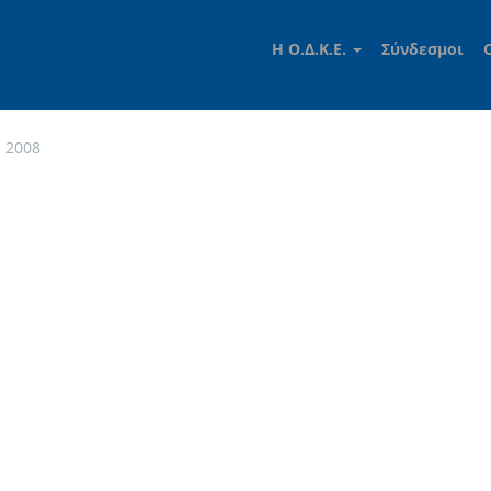
Η Ο.Δ.Κ.Ε.
Σύνδεσμοι
η 2008