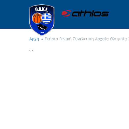
Αρχή
Ετήσια Γενική Συνέλευση Αρχαία Ολυμπία 
‹
›