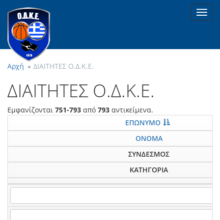
Toggl
navig
Αρχή
ΔΙΑΙΤΗΤΕΣ Ο.Δ.Κ.Ε.
ΔΙΑΙΤΗΤΕΣ Ο.Δ.Κ.Ε.
Εμφανίζονται
751-793
από
793
αντικείμενα.
ΕΠΩΝΥΜΟ
ΟΝΟΜΑ
ΣΥΝΔΕΣΜΟΣ
ΚΑΤΗΓΟΡΙΑ