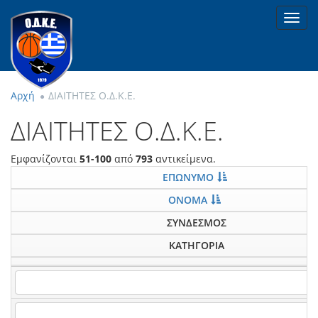
Toggl
navig
Αρχή
ΔΙΑΙΤΗΤΕΣ Ο.Δ.Κ.Ε.
ΔΙΑΙΤΗΤΕΣ Ο.Δ.Κ.Ε.
Εμφανίζονται
51-100
από
793
αντικείμενα.
ΕΠΩΝΥΜΟ
ΟΝΟΜΑ
ΣΥΝΔΕΣΜΟΣ
ΚΑΤΗΓΟΡΙΑ