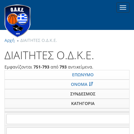
Toggl
navig
Αρχή
ΔΙΑΙΤΗΤΕΣ Ο.Δ.Κ.Ε.
ΔΙΑΙΤΗΤΕΣ Ο.Δ.Κ.Ε.
Εμφανίζονται
751-793
από
793
αντικείμενα.
ΕΠΩΝΥΜΟ
ΟΝΟΜΑ
ΣΥΝΔΕΣΜΟΣ
ΚΑΤΗΓΟΡΙΑ